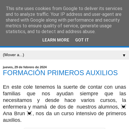
This site uses cookies from Google to deliver its services
CEIP SARRIÓN
and to analyze traffic. Your IP address and user-agent are
shared with Google along with performance and security
metrics to ensure quality of service, generate usage
"Mucha gente pequeña, en lugares pequeños, haciendo
statistics, and to detect and address abuse.
cosas pequeñas, puede cambiar el mundo." Eduardo
LEARN MORE
GOT IT
Galeano
▼
jueves, 29 de febrero de 2024
FORMACIÓN PRIMEROS AUXILIOS
En este cole tenemos la suerte de contar con unas
familias que nos ayudan siempre que las
necesitamos y desde hace varios cursos, la
enfermera y mamá de dos de nuestros alumnos, 💓
Ana Brun 💓, nos da un curso intensivo de primeros
auxilios.