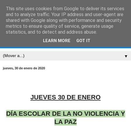
This site uses cookies from Google to deliver its services
CEIP SARRIÓN
and to analyze traffic. Your IP address and user-agent are
shared with Google along with performance and security
metrics to ensure quality of service, generate usage
"Mucha gente pequeña, en lugares pequeños, haciendo
statistics, and to detect and address abuse.
cosas pequeñas, puede cambiar el mundo." Eduardo
LEARN MORE
GOT IT
Galeano
▼
jueves, 30 de enero de 2020
JUEVES 30 DE ENERO
DÍA ESCOLAR DE LA NO VIOLENCIA Y
LA PAZ