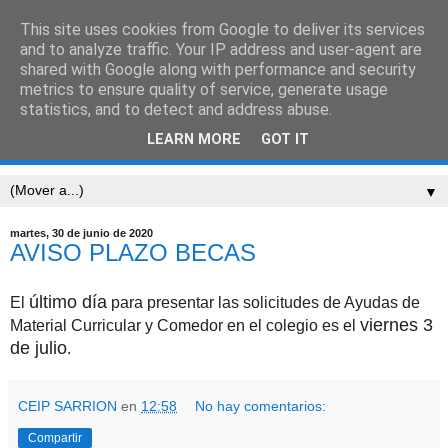
This site uses cookies from Google to deliver its services
CEIP SARRIÓN
and to analyze traffic. Your IP address and user-agent are
shared with Google along with performance and security
metrics to ensure quality of service, generate usage
"Mucha gente pequeña, en lugares pequeños, haciendo
statistics, and to detect and address abuse.
cosas pequeñas, puede cambiar el mundo." Eduardo
LEARN MORE
GOT IT
Galeano
▼
martes, 30 de junio de 2020
AVISO PLAZO BECAS
último día
El
para presentar las solicitudes de Ayudas de
viernes 3
Material Curricular y Comedor en el colegio es el
de julio
.
CEIP SARRION
en
12:58
No hay comentarios:
Compartir