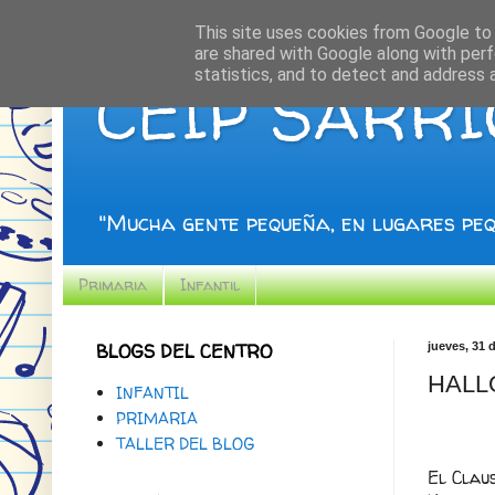
This site uses cookies from Google to d
are shared with Google along with perf
statistics, and to detect and address 
CEIP SARR
"Mucha gente pequeña, en lugares peq
Primaria
Infantil
BLOGS DEL CENTRO
jueves, 31 
HALL
INFANTIL
PRIMARIA
TALLER DEL BLOG
El Clau