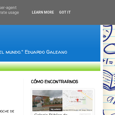
user-agent
erate usage
LEARN MORE
GOT IT
 el mundo." Eduardo Galeano
CÓMO ENCONTRARNOS
noche de