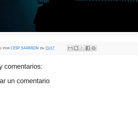
do por
CEIP SARRION
en
13:47
y comentarios:
ar un comentario