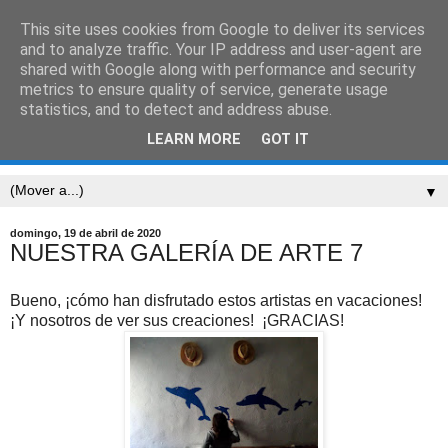
This site uses cookies from Google to deliver its services
CEIP SARRIÓN
and to analyze traffic. Your IP address and user-agent are
shared with Google along with performance and security
metrics to ensure quality of service, generate usage
"Mucha gente pequeña, en lugares pequeños, haciendo
statistics, and to detect and address abuse.
cosas pequeñas, puede cambiar el mundo." Eduardo
LEARN MORE
GOT IT
Galeano
▼
domingo, 19 de abril de 2020
NUESTRA GALERÍA DE ARTE 7
Bueno, ¡cómo han disfrutado estos artistas en vacaciones!
¡Y nosotros de ver sus creaciones! ¡GRACIAS!