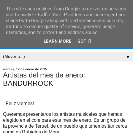
This site uses cookies from Google to deliver its services
CEIP SARRIÓN
and to analyze traffic. Your IP address and user-agent are
shared with Google along with performance and security
metrics to ensure quality of service, generate usage
"Mucha gente pequeña, en lugares pequeños, haciendo
statistics, and to detect and address abuse.
cosas pequeñas, puede cambiar el mundo." Eduardo
LEARN MORE
GOT IT
Galeano
▼
viernes, 17 de enero de 2025
Artistas del mes de enero:
BANDURROCK
¡Feliz viernes!
Queremos presentaros los artistas musicales que hemos
elegido en el cole para este mes de enero. Es un grupo de
la provincia de Teruel, de un pueblo que tenemos tan cerca
como es Rubielos de Mora.