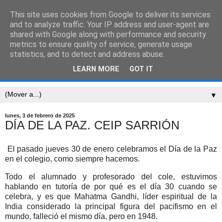
This site uses cookies from Google to deliver its services
CEIP SARRIÓN
and to analyze traffic. Your IP address and user-agent are
shared with Google along with performance and security
metrics to ensure quality of service, generate usage
"Mucha gente pequeña, en lugares pequeños, haciendo
statistics, and to detect and address abuse.
cosas pequeñas, puede cambiar el mundo." Eduardo
LEARN MORE
GOT IT
Galeano
▼
lunes, 3 de febrero de 2025
DÍA DE LA PAZ. CEIP SARRIÓN
El pasado jueves 30 de enero celebramos el Día de la Paz
en el colegio, como siempre hacemos.
Todo el alumnado y profesorado del cole, estuvimos
hablando en tutoría de por qué es el día 30 cuando se
celebra, y es que Mahatma Gandhi, líder espiritual de la
India considerado la principal figura del pacifismo en el
mundo, falleció el mismo día, pero en 1948.