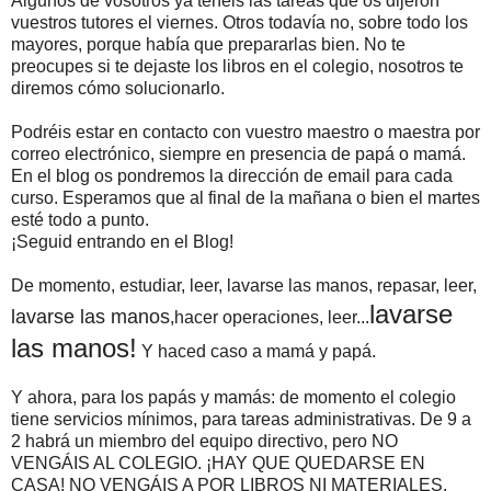
Algunos de vosotros ya tenéis las tareas que os dijeron
vuestros tutores el viernes. Otros todavía no, sobre todo los
mayores, porque había que prepararlas bien. No te
preocupes si te dejaste los libros en el colegio, nosotros te
diremos cómo solucionarlo.
Podréis estar en contacto con vuestro maestro o maestra por
correo electrónico, siempre en presencia de papá o mamá.
En el blog os pondremos la dirección de email para cada
curso. Esperamos que al final de la mañana o bien el martes
esté todo a punto.
¡Seguid entrando en el Blog!
De momento, estudiar, leer, lavarse las manos, repasar, leer,
lavarse
lavarse las manos
,hacer operaciones, leer...
las manos!
Y haced caso a mamá y papá.
Y ahora, para los papás y mamás: de momento el colegio
tiene servicios mínimos, para tareas administrativas. De 9 a
2 habrá un miembro del equipo directivo, pero NO
VENGÁIS AL COLEGIO. ¡HAY QUE QUEDARSE EN
CASA! NO VENGÁIS A POR LIBROS NI MATERIALES.