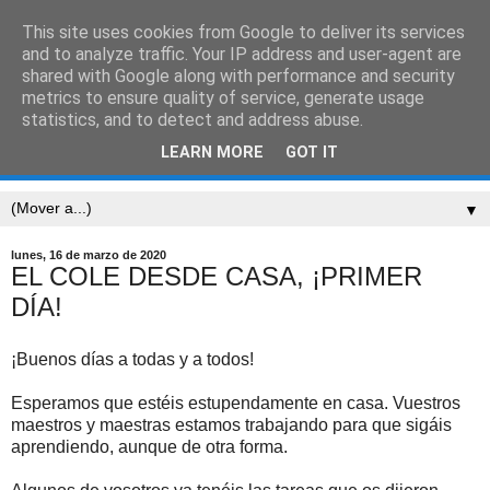
This site uses cookies from Google to deliver its services
CEIP SARRIÓN
and to analyze traffic. Your IP address and user-agent are
shared with Google along with performance and security
metrics to ensure quality of service, generate usage
"Mucha gente pequeña, en lugares pequeños, haciendo
statistics, and to detect and address abuse.
cosas pequeñas, puede cambiar el mundo." Eduardo
LEARN MORE
GOT IT
Galeano
▼
lunes, 16 de marzo de 2020
EL COLE DESDE CASA, ¡PRIMER
DÍA!
¡Buenos días a todas y a todos!
Esperamos que estéis estupendamente en casa. Vuestros
maestros y maestras estamos trabajando para que sigáis
aprendiendo, aunque de otra forma.