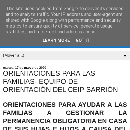
This site uses cookies from Google to deliver its services
CEIP SARRIÓN
and to analyze traffic. Your IP address and user-agent are
shared with Google along with performance and security
metrics to ensure quality of service, generate usage
"Mucha gente pequeña, en lugares pequeños, haciendo
statistics, and to detect and address abuse.
cosas pequeñas, puede cambiar el mundo." Eduardo
LEARN MORE
GOT IT
Galeano
▼
martes, 17 de marzo de 2020
ORIENTACIONES PARA LAS
FAMILIAS- EQUIPO DE
ORIENTACIÓN DEL CEIP SARRIÓN
ORIENTACIONES PARA AYUDAR A LAS
FAMILIAS A GESTIONAR LA
PERMANENCIA OBLIGATORIA EN CASA
DE SUS HIJAS E HIJOS A CAUSA DEL