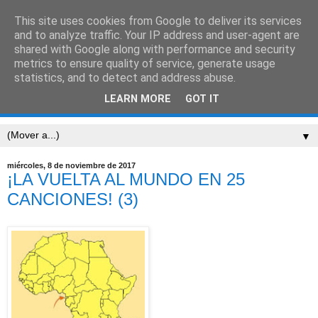
This site uses cookies from Google to deliver its services
CEIP SARRIÓN
and to analyze traffic. Your IP address and user-agent are
shared with Google along with performance and security
metrics to ensure quality of service, generate usage
"Mucha gente pequeña, en lugares pequeños, haciendo
statistics, and to detect and address abuse.
cosas pequeñas, puede cambiar el mundo." Eduardo
LEARN MORE
GOT IT
Galeano
▼
miércoles, 8 de noviembre de 2017
¡LA VUELTA AL MUNDO EN 25
CANCIONES! (3)