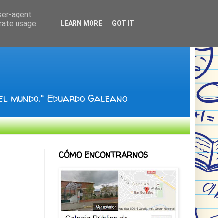
user-agent
erate usage
LEARN MORE
GOT IT
 el mundo." Eduardo Galeano
CÓMO ENCONTRARNOS