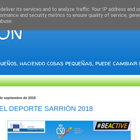
eliver its services and to analyze traffic. Your IP address and 
ormance and security metrics to ensure quality of service, gen
abuse.
IÓN
ueños, haciendo cosas pequeñas, puede cambiar
de septiembre de 2018
DEL DEPORTE SARRIÓN 2018