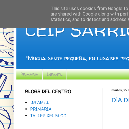
This site uses cookies from Google to d
are shared with Google along with perf
statistics, and to detect and address 
CEIP SARR
"Mucha gente pequeña, en lugares peq
Primaria
Infantil
BLOGS DEL CENTRO
martes, 25 
DÍA 
INFANTIL
PRIMARIA
TALLER DEL BLOG