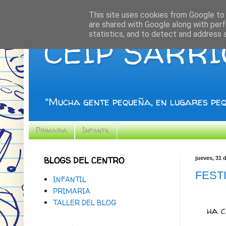
This site uses cookies from Google to d
are shared with Google along with perf
statistics, and to detect and address 
CEIP SARR
"Mucha gente pequeña, en lugares peq
Primaria
Infantil
BLOGS DEL CENTRO
jueves, 31 
FEST
INFANTIL
PRIMARIA
TALLER DEL BLOG
ha c