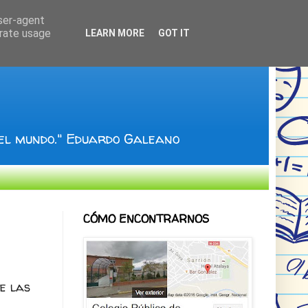
user-agent
erate usage
LEARN MORE
GOT IT
 el mundo." Eduardo Galeano
CÓMO ENCONTRARNOS
e las