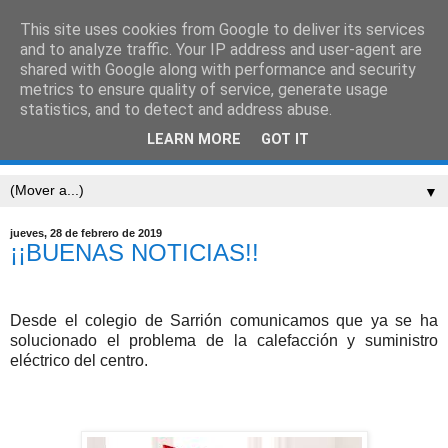
This site uses cookies from Google to deliver its services
CEIP SARRIÓN
and to analyze traffic. Your IP address and user-agent are
shared with Google along with performance and security
metrics to ensure quality of service, generate usage
"Mucha gente pequeña, en lugares pequeños, haciendo
statistics, and to detect and address abuse.
cosas pequeñas, puede cambiar el mundo." Eduardo
LEARN MORE
GOT IT
Galeano
▼
jueves, 28 de febrero de 2019
¡¡BUENAS NOTICIAS!!
Desde el colegio de Sarrión comunicamos que ya se ha
solucionado el problema de la calefacción y suministro
eléctrico del centro.