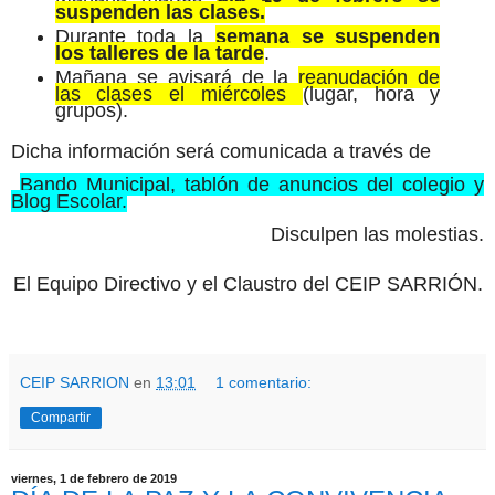
suspenden las clases.
Durante toda la
semana se suspenden
los talleres de la tarde
.
Mañana se avisará de la
reanudación de
las clases el miércoles
(lugar, hora y
grupos).
Dicha información será comunicada a través de
Bando Municipal, tablón de anuncios del colegio y
Blog Escolar.
Disculpen las molestias.
El Equipo Directivo y el Claustro del CEIP SARRIÓN.
CEIP SARRION
en
13:01
1 comentario:
Compartir
viernes, 1 de febrero de 2019