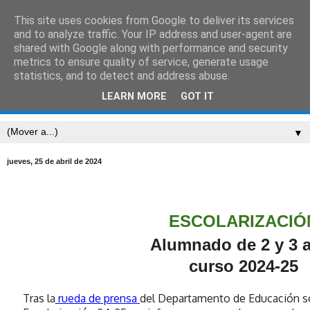
This site uses cookies from Google to deliver its services
CEIP SARRIÓN
and to analyze traffic. Your IP address and user-agent are
shared with Google along with performance and security
metrics to ensure quality of service, generate usage
"Mucha gente pequeña, en lugares pequeños, haciendo
statistics, and to detect and address abuse.
cosas pequeñas, puede cambiar el mundo." Eduardo
LEARN MORE
GOT IT
Galeano
▼
jueves, 25 de abril de 2024
ESCOLARIZACIÓ
Alumnado de 2 y 3 
curso 2024-25
Tras la
rueda de prensa
del Departamento de Educación s