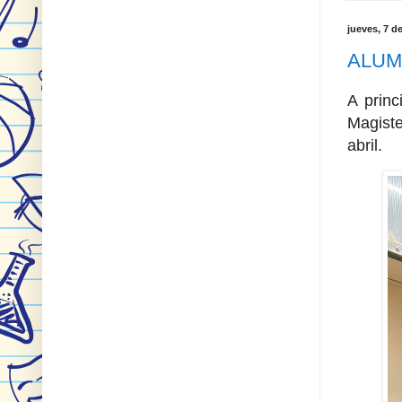
jueves, 7 d
ALUM
A princ
Magiste
abril.