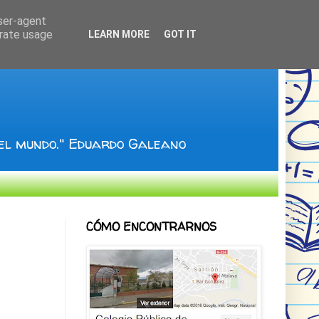
user-agent
erate usage
LEARN MORE
GOT IT
 el mundo." Eduardo Galeano
CÓMO ENCONTRARNOS