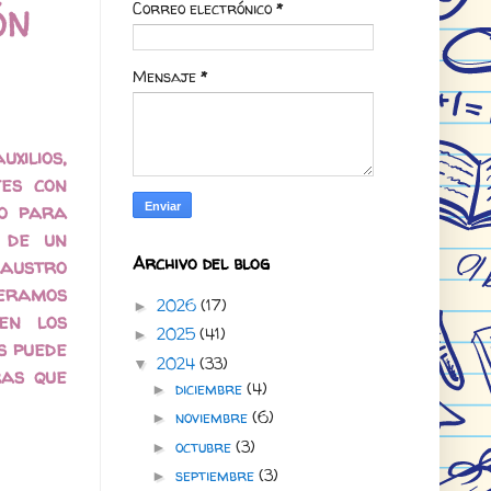
Correo electrónico
*
ÓN
Mensaje
*
xilios,
tes con
to para
 de un
Archivo del blog
laustro
deramos
2026
(17)
►
en los
2025
(41)
►
s puede
2024
(33)
▼
ras que
diciembre
(4)
►
noviembre
(6)
►
octubre
(3)
►
septiembre
(3)
►