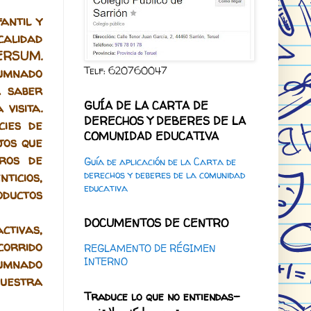
antil y
calidad
ERSUM.
Telf: 620760047
lumnado
a saber
GUÍA DE LA CARTA DE
visita.
DERECHOS Y DEBERES DE LA
cies de
COMUNIDAD EDUCATIVA
jos que
eros de
Guía de aplicación de la Carta de
derechos y deberes de la comunidad
ticios,
educativa
oductos
DOCUMENTOS DE CENTRO
ctivas,
corrido
REGLAMENTO DE RÉGIMEN
INTERNO
lumnado
uestra
Traduce lo que no entiendas-