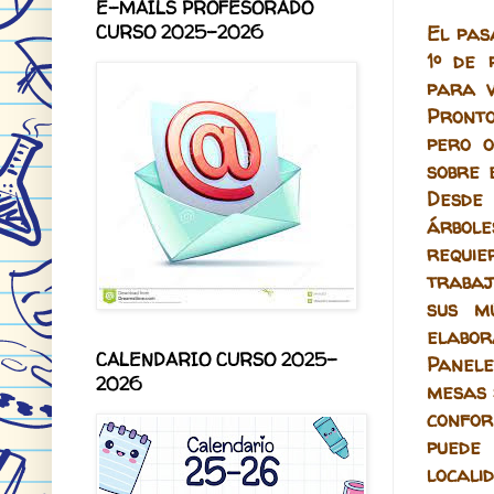
E-MAILS PROFESORADO
CURSO 2025-2026
El pas
1º de 
para 
Pronto
pero o
sobre 
Desde 
árbole
requie
trabaj
sus mú
elabor
CALENDARIO CURSO 2025-
Panele
2026
mesas 
confor
puede
localid