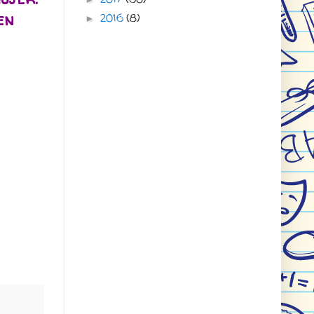
en
2016
(8)
►