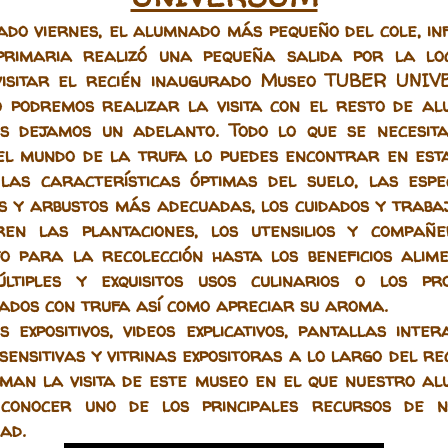
ado viernes, el alumnado más pequeño del cole, inf
primaria realizó una pequeña salida por la lo
visitar el recién inaugurado Museo TUBER UNIV
 podremos realizar la visita con el resto de a
s dejamos un adelanto. Todo lo que se necesit
el mundo de la trufa lo puedes encontrar en esta 
las características óptimas del suelo, las espe
s y arbustos más adecuadas, los cuidados y traba
ren las plantaciones, los utensilios y compañ
o para la recolección hasta los beneficios alimen
ltiples y exquisitos usos culinarios o los pr
ados con trufa así como apreciar su aroma.
s expositivos, videos explicativos, pantallas intera
sensitivas y vitrinas expositoras a lo largo del re
man la visita de este museo en el que nuestro a
 conocer uno de los principales recursos de n
ad.