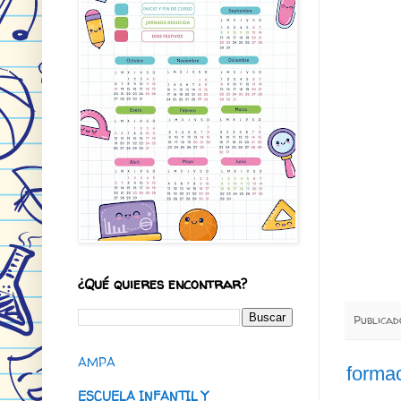
¿Qué quieres encontrar?
Publica
AMPA
formac
ESCUELA INFANTIL Y