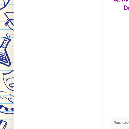
D
Publica