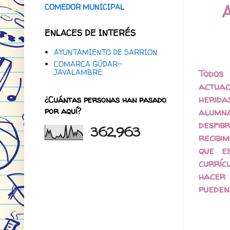
COMEDOR MUNICIPAL
ENLACES DE INTERÉS
AYUNTAMIENTO DE SARRION
COMARCA GÚDAR-
JAVALAMBRE
Todos 
actuac
herida
¿Cuántas personas han pasado
por aquí?
alumn
desfib
362,963
recibi
que e
curríc
hacer 
pueden