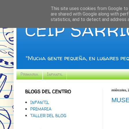
This site uses cookies from Google to d
are shared with Google along with perf
statistics, and to detect and address 
CEIP SARR
"Mucha gente pequeña, en lugares peq
Primaria
Infantil
BLOGS DEL CENTRO
miércoles, 
MUSE
INFANTIL
PRIMARIA
TALLER DEL BLOG