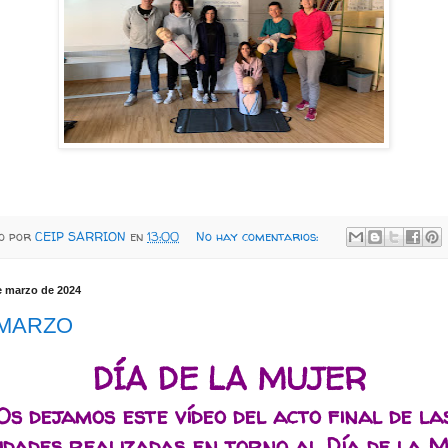
do por
CEIP SARRION
en
13:00
No hay comentarios:
e marzo de 2024
 MARZO
DÍA DE LA MUJER
Os dejamos este vídeo del acto final de la
vidades realizadas en torno al Día de la M