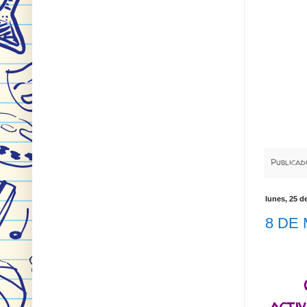
Publica
lunes, 25 d
8 DE
acti