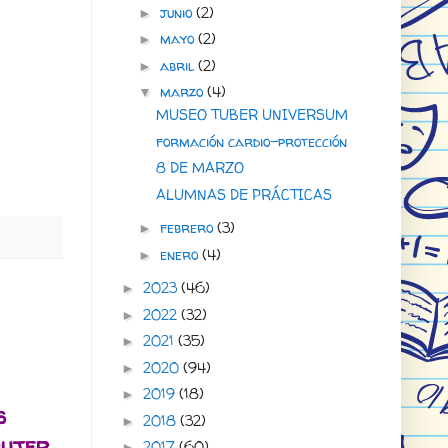
junio
(2)
►
mayo
(2)
►
abril
(2)
►
marzo
(4)
▼
MUSEO TUBER UNIVERSUM
formación cardio-protección
8 DE MARZO
ALUMNAS DE PRÁCTICAS
febrero
(3)
►
enero
(4)
►
2023
(46)
►
2022
(32)
►
2021
(35)
►
2020
(94)
►
2019
(18)
►
s
2018
(32)
►
ujer.
2017
(60)
►