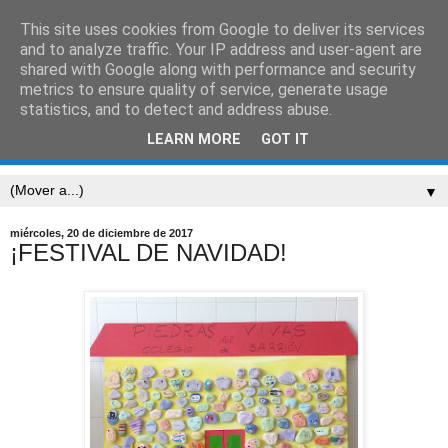
This site uses cookies from Google to deliver its services
CEIP SARRIÓN
and to analyze traffic. Your IP address and user-agent are
shared with Google along with performance and security
metrics to ensure quality of service, generate usage
"Mucha gente pequeña, en lugares pequeños, haciendo
statistics, and to detect and address abuse.
cosas pequeñas, puede cambiar el mundo." Eduardo
LEARN MORE
GOT IT
Galeano
▼
miércoles, 20 de diciembre de 2017
¡FESTIVAL DE NAVIDAD!