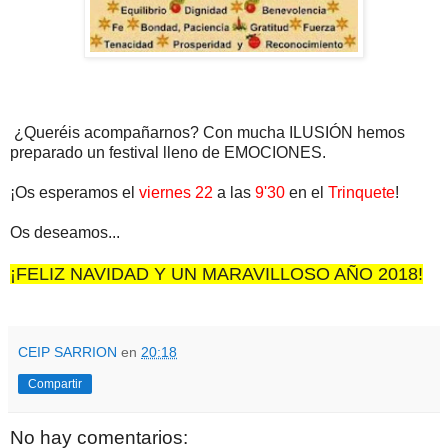
¿Queréis acompañarnos? Con mucha ILUSIÓN hemos
preparado un festival lleno de EMOCIONES.
¡Os esperamos el
viernes 22
a las
9'30
en el
Trinquete
!
Os deseamos...
¡FELIZ NAVIDAD Y UN MARAVILLOSO AÑO 2018!
CEIP SARRION
en
20:18
Compartir
No hay comentarios: