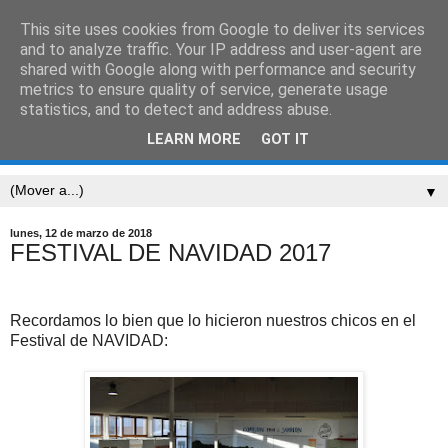
This site uses cookies from Google to deliver its services
CEIP SARRIÓN
and to analyze traffic. Your IP address and user-agent are
shared with Google along with performance and security
metrics to ensure quality of service, generate usage
"Mucha gente pequeña, en lugares pequeños, haciendo
statistics, and to detect and address abuse.
cosas pequeñas, puede cambiar el mundo." Eduardo
LEARN MORE
GOT IT
Galeano
▼
lunes, 12 de marzo de 2018
FESTIVAL DE NAVIDAD 2017
Recordamos lo bien que lo hicieron nuestros chicos en el
Festival de NAVIDAD: