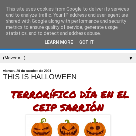
This site uses cookies from Google to deliver its services
CEIP SARRIÓN
and to analyze traffic. Your IP address and user-agent are
shared with Google along with performance and security
metrics to ensure quality of service, generate usage
"Mucha gente pequeña, en lugares pequeños, haciendo
statistics, and to detect and address abuse.
cosas pequeñas, puede cambiar el mundo." Eduardo
LEARN MORE
GOT IT
Galeano
▼
viernes, 29 de octubre de 2021
THIS IS HALLOWEEN
TERRORíFICO DÍA EN EL
CEIP SARRIÓN