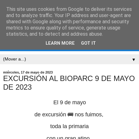
This site uses cookies from Google to deliver its services
CEIP SARRIÓN
and to analyze traffic. Your IP address and user-agent are
shared with Google along with performance and security
metrics to ensure quality of service, generate usage
"Mucha gente pequeña, en lugares pequeños, haciendo
statistics, and to detect and address abuse.
cosas pequeñas, puede cambiar el mundo." Eduardo
LEARN MORE
GOT IT
Galeano
▼
miércoles, 17 de mayo de 2023
EXCURSIÓN AL BIOPARC 9 DE MAYO
DE 2023
El 9 de mayo
de excursión 🚌 nos fuimos,
toda la
primaria
con un gran atino.