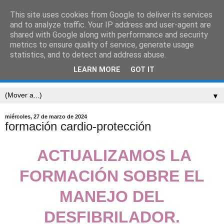
This site uses cookies from Google to deliver its services
CEIP SARRIÓN
and to analyze traffic. Your IP address and user-agent are
shared with Google along with performance and security
metrics to ensure quality of service, generate usage
"Mucha gente pequeña, en lugares pequeños, haciendo
statistics, and to detect and address abuse.
cosas pequeñas, puede cambiar el mundo." Eduardo
LEARN MORE
GOT IT
Galeano
▼
miércoles, 27 de marzo de 2024
formación cardio-protección
ACTUALIZAMOS LA
FORMACIÓN SOBRE EL
MANEJO DEL
DESFIBRILADOR.