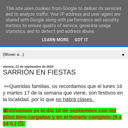
This site uses cookies from Google to deliver its services
CEIP SARRIÓN
and to analyze traffic. Your IP address and user-agent are
shared with Google along with performance and security
metrics to ensure quality of service, generate usage
"Mucha gente pequeña, en lugares pequeños, haciendo
statistics, and to detect and address abuse.
cosas pequeñas, puede cambiar el mundo." Eduardo
LEARN MORE
GOT IT
Galeano
▼
viernes, 13 de septiembre de 2024
SARRIÓN EN FIESTAS
👀Queridas familias, os recordamos que el lunes 16
y martes 17 de la semana que viene, son festivos en
la localidad, por lo que
no habrá clases.
📅Volvemos ya el día 18 de septiembre con las
pilas bien cargadas y en el horario completo (9 a
14 h.) 🕐.