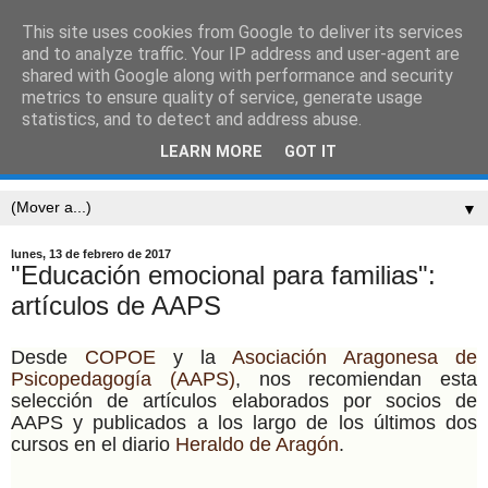
This site uses cookies from Google to deliver its services
CEIP SARRIÓN
and to analyze traffic. Your IP address and user-agent are
shared with Google along with performance and security
metrics to ensure quality of service, generate usage
"Mucha gente pequeña, en lugares pequeños, haciendo
statistics, and to detect and address abuse.
cosas pequeñas, puede cambiar el mundo." Eduardo
LEARN MORE
GOT IT
Galeano
▼
lunes, 13 de febrero de 2017
"Educación emocional para familias":
artículos de AAPS
Desde
COPOE
y la
Asociación Aragonesa de
Psicopedagogía (AAPS)
, nos recomiendan esta
selección de artículos elaborados por socios de
AAPS y publicados a los largo de los últimos dos
cursos en el diario
Heraldo de Aragón
.